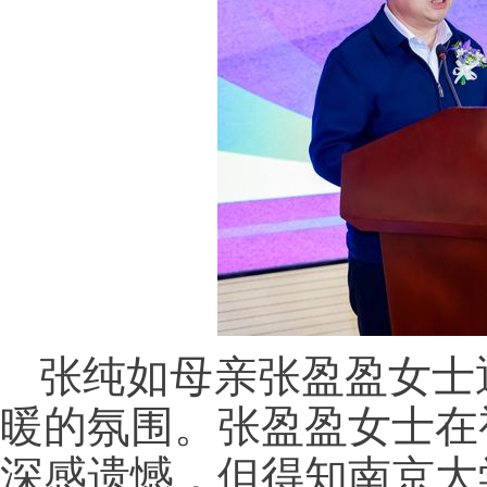
张纯如母亲张盈盈女士
暖的氛围。张盈盈女士在
深感遗憾，但得知南京大