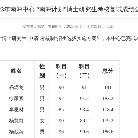
023年南海中心 “南海计划”博士研究生考核复试成绩
发布者：韩笑
发布时间：2023-03-14
浏览次数：
5321
博士研究生“申请-考核制”招生选拔实施方案》，本中心已完成2
性
科目
科目
姓名
总分
别
（一）
（二）
杨炳龙
男
90
91
181
徐家宜
男
92
91.2
183.2
李思材
男
85
93.4
178.4
杨慧慧
女
90
89.2
179.2
杨战海
男
96
90.6
186.6