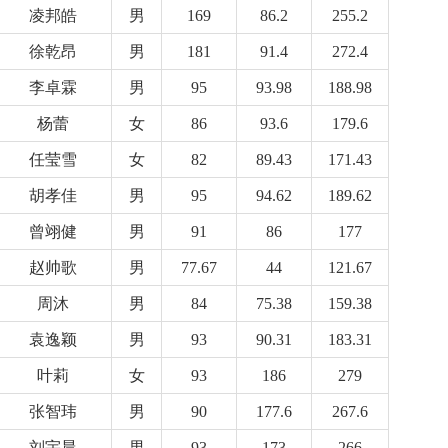
凌邦皓
男
169
86.2
255.2
徐乾昂
男
181
91.4
272.4
李卓霖
男
95
93.98
188.98
杨蕾
女
86
93.6
179.6
任莹雪
女
82
89.43
171.43
胡孝佳
男
95
94.62
189.62
曾翊健
男
91
86
177
赵帅歌
男
77.67
44
121.67
周沐
男
84
75.38
159.38
袁逸颖
男
93
90.31
183.31
叶莉
女
93
186
279
张智玮
男
90
177.6
267.6
刘宇晨
男
93
173
266