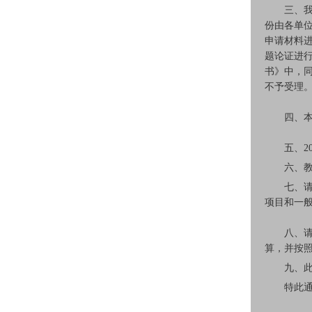
三、我处受
份由各单
申请材料
题论证进行
书》中，同
不予受理
四、本年
五、20
六、教育
七、请各
项目和一般
八、请申
算，并按
九、此次申
特此通